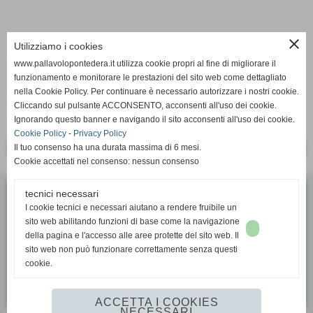
close
Utilizziamo i cookies
ALTRI COMPONENTI DELLA
www.pallavolopontedera.it utilizza cookie propri al fine di migliorare il
SQUADRA
funzionamento e monitorare le prestazioni del sito web come dettagliato
nella Cookie Policy. Per continuare è necessario autorizzare i nostri cookie.
TOGNOCCHI ALBERTO
Cliccando sul pulsante ACCONSENTO, acconsenti all'uso dei cookie.
Ignorando questo banner e navigando il sito acconsenti all'uso dei cookie.
Cookie Policy
-
Privacy Policy
Il tuo consenso ha una durata massima di 6 mesi.
<< PRECEDENTE
SUCCESSIVO >>
Cookie accettati nel consenso: nessun consenso
tecnici necessari
Pallavolo G.S. Bellaria Pontedera
I cookie tecnici e necessari aiutano a rendere fruibile un
Via Diaz, 35 - Pontedera (Pisa)
sito web abilitando funzioni di base come la navigazione
P.I. 01338370503
della pagina e l'accesso alle aree protette del sito web. Il
sito web non può funzionare correttamente senza questi
cookie.
Tel. 328 8050475
pallavolo@gsbellaria.it
ACCETTA I COOKIES
NECESSARI