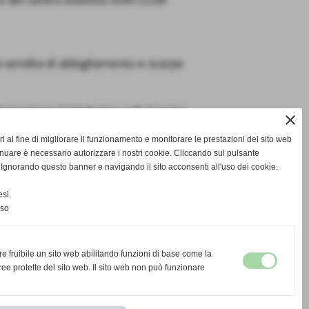
a vendita di abbigliamento e scarpe
rmazione Cristalvetro pall. Cascina.
close
i al fine di migliorare il funzionamento e monitorare le prestazioni del sito web
inuare è necessario autorizzare i nostri cookie. Cliccando sul pulsante
norando questo banner e navigando il sito acconsenti all'uso dei cookie.
SUCCESSIVO >>
si.
nso
re fruibile un sito web abilitando funzioni di base come la
ee protette del sito web. Il sito web non può funzionare