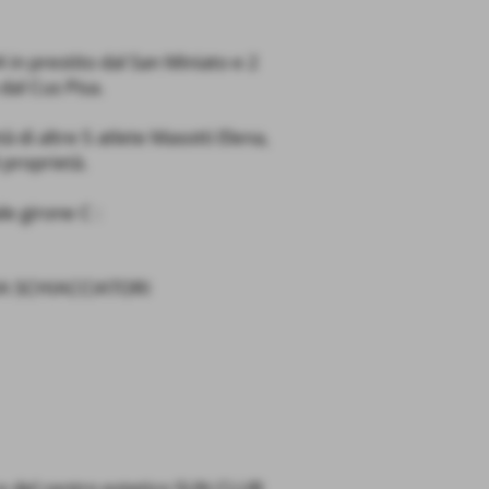
 in prestito dal San Miniato e 2
dal Cus Pisa.
à di altre 5 atlete Masotti Elena,
 proprietà.
e girone C :
IA SCHIACCIATORI
 del centro estetico SUN CLUB