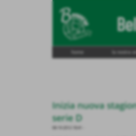
home
la nostra s
Inizia nuova stagi
serie D
08-10-2012 18:41
-