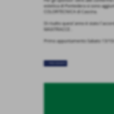
estetica di Pontedera si sono aggiu
COLORTECNICA di Cascina.
Di risalto quest´anno è stato l´acco
MAXITRACCE .
Primo appuntamento Sabato 13/10/201
<< PRECEDENTE