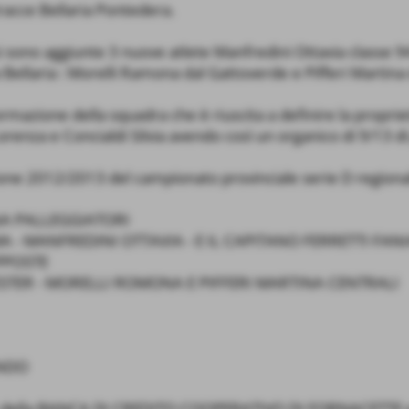
tracce Bellaria Pontedera.
 sono aggiunte 3 nuove atlete Manfredini Ottavia classe 94
a Bellaria : Morelli Ramona dal Gattoverde e Pifferi Martina 
rmazione della squadra che è riuscita a definire la propriet
 Lorenza e Concialdi Silvia avendo così un organico di 9/13 di
one 2012/2013 del campionato provinciale serie D regional
NA PALLEGGIATORI
 - MANFREDINI OTTAVIA - E IL CAPITANO FERRETTI FAN
PPOSTE
STER - MORELLI ROMONA E PIFFERI MARTINA CENTRALI
ANDO
rme della BANCA DI CREDITO COOPERATIVO DI FORNACETTE e