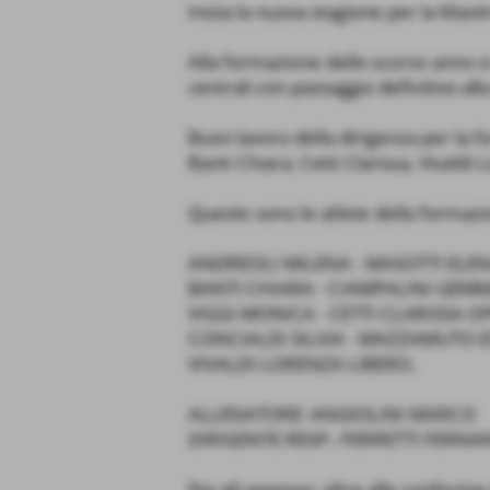
Inizia la nuova stagione per la Maxi
Alla formazione dello scorso anno si
centrali con passaggio definitivo all
Buon lavoro della dirigenza per la fo
Banti Chiara, Cetti Clarissa, Vivaldi
Queste sono le atlete della formazi
ANDREOLI MILENA - MASOTTI ELE
BANTI CHIARA - CIAMPALINI GEMMA
VIGGI MONICA - CETTI CLARISSA O
CONCIALDI SILVIA - MAZZAMUTO E
VIVALDI LORENZA LIBERO.
ALLENATORE: ANGIOLINI MARCO
DIRIGENTE RESP.: FERRETTI FERN
Per gli sponsor: oltre alle confe