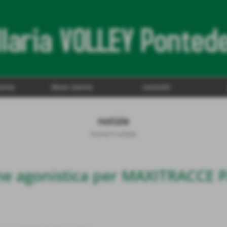
toria
dove siamo
contatti
notizie
Home
>
notizie
one agonistica per MAXITRACCE 