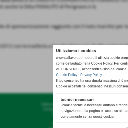
nti anche la Ditta PANAUTO di Perignano e la
rdo di sponsorizzazione raggiunto con il noto marchio per l
2 con la trasferta a San Frediano ore 21,00 contro la fo
Utilizziamo i cookies
www.pallavolopontedera.it utilizza cookie propr
come dettagliato nella Cookie Policy. Per cont
ACCONSENTO, acconsenti all'uso dei cookie. Ig
Cookie Policy
-
Privacy Policy
Il tuo consenso ha una durata massima di 6 me
Cookie accettati nel consenso: nessun conse
tecnici necessari
Pallavolo G.S. Bellaria Pontedera
I cookie tecnici e necessari aiutano a rende
Via Diaz, 35 - Pontedera (Pisa)
navigazione della pagina e l'accesso alle ar
P.I. 01338370503
correttamente senza questi cookie.
Tel. 328 8050475