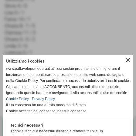
Silvia 4 / 0
Lisa 0 / 1
Fania 14 / 1
Chiara B. 7 / 5
Clarissa 11 / 3
Chiara G. 0 / 2
Linda 3 / 6
Lorenza 0 / 1
N.e. Giulia L. / Giulia R.
close
Utilizziamo i cookies
www.pallavolopontedera.it utilizza cookie propri al fine di migliorare il
Punti avversari: 16 (15 Attacchi / 1 Muro)
funzionamento e monitorare le prestazioni del sito web come dettagliato
Errori avversari: 28 (9 Battute / 5 Ricezioni / 14 Attacchi)
nella Cookie Policy. Per continuare è necessario autorizzare i nostri cookie.
Cliccando sul pulsante ACCONSENTO, acconsenti all'uso dei cookie.
Ignorando questo banner e navigando il sito acconsenti all'uso dei cookie.
Cookie Policy
-
Privacy Policy
Il tuo consenso ha una durata massima di 6 mesi.
<< PRECEDENTE
SUCCESSIVO >>
Cookie accettati nel consenso: nessun consenso
tecnici necessari
Pallavolo G.S. Bellaria Pontedera
I cookie tecnici e necessari aiutano a rendere fruibile un
Via Diaz, 35 - Pontedera (Pisa)