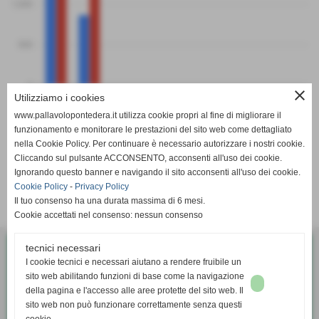
1,000
500
0
close
PF
PS
Utilizziamo i cookies
Folgoreilfotoamatore B
Pol. Casarosa Rosa
www.pallavolopontedera.it utilizza cookie propri al fine di migliorare il
funzionamento e monitorare le prestazioni del sito web come dettagliato
nella Cookie Policy. Per continuare è necessario autorizzare i nostri cookie.
Cliccando sul pulsante ACCONSENTO, acconsenti all'uso dei cookie.
Ignorando questo banner e navigando il sito acconsenti all'uso dei cookie.
Cookie Policy
-
Privacy Policy
SCHEDA
-
CALENDARIO E RISULTATI
-
CLASSIFICA
Il tuo consenso ha una durata massima di 6 mesi.
Cookie accettati nel consenso: nessun consenso
tecnici necessari
Pallavolo G.S. Bellaria Pontedera
I cookie tecnici e necessari aiutano a rendere fruibile un
Via Diaz, 35 - Pontedera (Pisa)
sito web abilitando funzioni di base come la navigazione
P.I. 01338370503
della pagina e l'accesso alle aree protette del sito web. Il
sito web non può funzionare correttamente senza questi