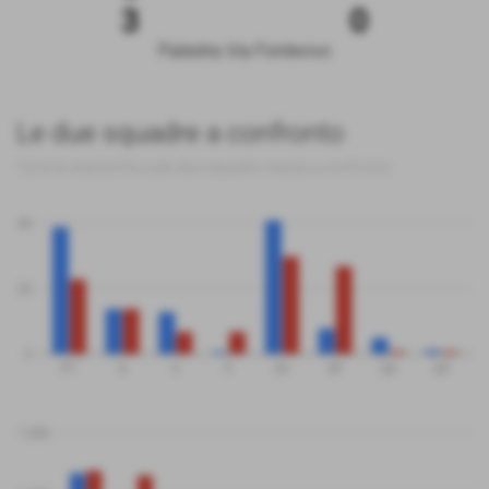
3
0
Palestra Via Fontevivo
Le due squadre a confronto
Tutte le statistiche sulle due squadre messe a confronto
40
20
0
PT
G
V
P
SV
SP
QS
QP
1,500