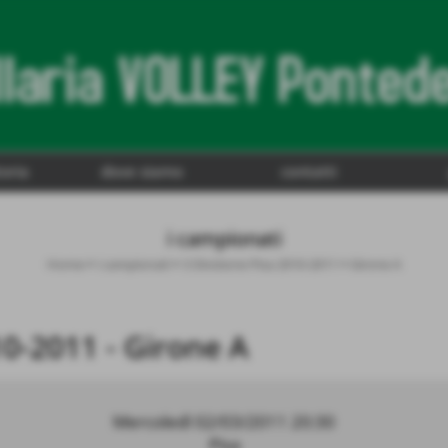
toria
dove siamo
contatti
i campionati
Home
>
i campionati
>
3 Divisione Pisa 2010-2011
>
Girone A
10-2011 - Girone A
Mercoledì 02/03/2011 20:30
Pisa