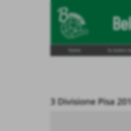
home
la nostra s
3 Divisione Pisa 20