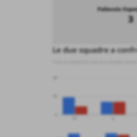
Pallavolo Osped
3
Le due squadre a conf
Tutte le statistiche sulle due squadre mess
40
20
0
PT
G