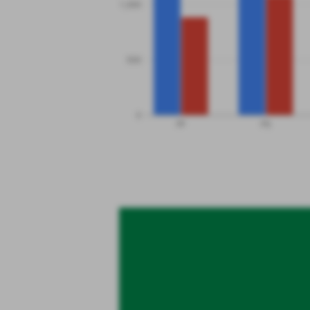
1,000
500
0
PF
PS