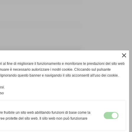
close
i al fine di migliorare il funzionamento e monitorare le prestazioni del sito web
-
-
inuare è necessario autorizzare i nostri cookie. Cliccando sul pulsante
SCHEDA
CALENDARIO E RISULTATI
CLASSIFICA
norando questo banner e navigando il sito acconsenti all'uso dei cookie.
si.
nso
re fruibile un sito web abilitando funzioni di base come la
ee protette del sito web. Il sito web non può funzionare