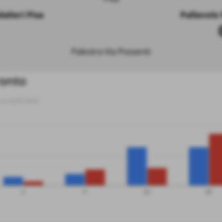
alieri Pisa
Pallavolo
Palestra Via Possenti
ronto
e a confronto
V
P
SV
SP