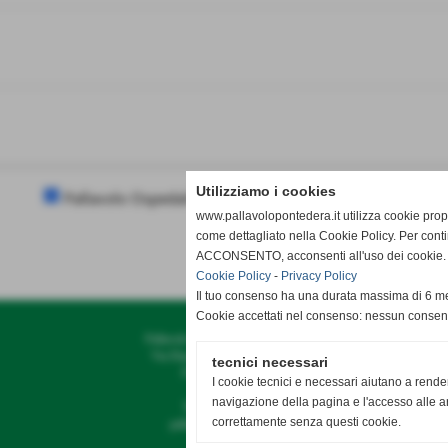
Utilizziamo i cookies
Pallavolo Ospedalieri Pisa
Pallavolo Pecciolese
www.pallavolopontedera.it utilizza cookie propr
come dettagliato nella Cookie Policy. Per cont
ACCONSENTO, acconsenti all'uso dei cookie. Ig
Cookie Policy
-
Privacy Policy
Il tuo consenso ha una durata massima di 6 me
Cookie accettati nel consenso: nessun conse
Pallavolo G.S. Bellaria Pontedera
Via Diaz, 35 - Pontedera (Pisa)
tecnici necessari
P.I. 01338370503
I cookie tecnici e necessari aiutano a rende
navigazione della pagina e l'accesso alle ar
Tel. 328 8050475
correttamente senza questi cookie.
pallavolo@gsbellaria.it