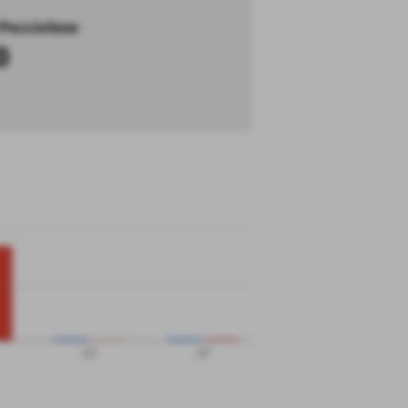
 Pecciolese
0
QS
QP