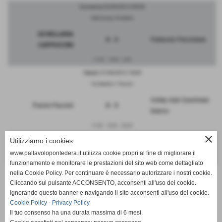
Domenica 22/04/2012 09:30
Viale Europa, Pontedera
GS BELLARIA
0 - 3
Pallavolo Pecciolese
CAPPUCCINI
11-25
15-25
5-25
Sabato 21/04/2012 18:00
Via Sabatini,11 Peccioli
Volley club Cascinese
Pulcini Peccioli
0 - 3
bianco
17-25
19-25
23-25
close
Utilizziamo i cookies
Pallavolo Santa Croce
RIPOSA
-
www.pallavolopontedera.it utilizza cookie propri al fine di migliorare il
2
funzionamento e monitorare le prestazioni del sito web come dettagliato
nella Cookie Policy. Per continuare è necessario autorizzare i nostri cookie.
Cliccando sul pulsante ACCONSENTO, acconsenti all'uso dei cookie.
Ignorando questo banner e navigando il sito acconsenti all'uso dei cookie.
Cookie Policy
-
Privacy Policy
SCHEDA
-
CALENDARIO E RISULTATI
Il tuo consenso ha una durata massima di 6 mesi.