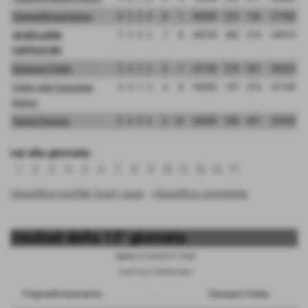
Folgoreilfotoamatore
8
3
3
0
8
1
80000
223
106
21038
GS BELLARIA
7
5
3
2
7
8
08750
282
313
09010
CAPPUCCINI
Elsasport Volley
5
4
2
2
5
7
07143
218
261
08352
Volley club Cascinese
4
4
1
3
4
8
05000
197
274
07190
bianco
Pulcini Peccioli
0
6
0
6
0
18
00000
248
451
05499
vai alla giornata:
1
2
3
4
5
6
7
8
9
10
11
12
13
14
classifica partite fuori casa
-
classifica completa
risultati della 13° giornata
Sabato 21/04/2012 18:00
Via dei Fossi, S.Miniato Basso
Folgoreilfotoamatore
-
Elsasport Volley