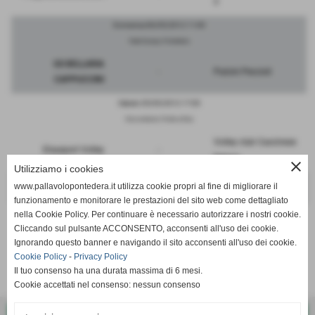
2
Domenica 06/05/2012 11:00
Viale Europa, Pontedera
GS BELLARIA
-
Pulcini Peccioli
CAPPUCCINI
Sabato 05/05/2012 17:00
Via Lorenzoni, Ponte a Elsa
Volley club Cascinese
Elsasport Volley
-
bianco
close
Utilizziamo i cookies
www.pallavolopontedera.it utilizza cookie propri al fine di migliorare il
Pallavolo Pecciolese
-
RIPOSA
funzionamento e monitorare le prestazioni del sito web come dettagliato
nella Cookie Policy. Per continuare è necessario autorizzare i nostri cookie.
Cliccando sul pulsante ACCONSENTO, acconsenti all'uso dei cookie.
Ignorando questo banner e navigando il sito acconsenti all'uso dei cookie.
Cookie Policy
-
Privacy Policy
SCHEDA
-
CALENDARIO E RISULTATI
Il tuo consenso ha una durata massima di 6 mesi.
Cookie accettati nel consenso: nessun consenso