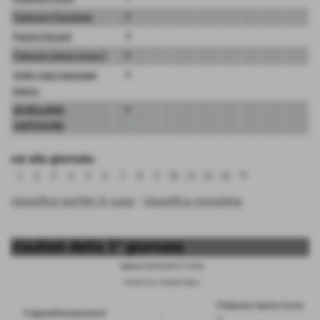
Pallavolo Pecciolese
0
Pulcini Peccioli
0
Pallavolo Santa Croce 2
0
Volley club Cascinese
0
bianco
GS BELLARIA
0
CAPPUCCINI
vai alla giornata:
1
2
3
4
5
6
7
8
9
10
11
12
13
14
classifica partite in casa
-
classifica completa
risultati della 3° giornata
Sabato 05/05/2012 16:00
Via dei Fossi, S.Miniato Basso
Pallavolo Santa Croce
Folgoreilfotoamatore
-