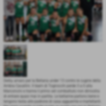
Derby amaro per la Bellaria under 13 contro le cugine della
Ambra Cavallini. Il team di Tognocchi perde 3 a 0 alla
Marconcini e tranne il primo set combattuto non dimostra
di entrare quasi mai in partita. Le bellarine partono bene e
tengono testa alle padrone di casa agguerrite e martellanti.