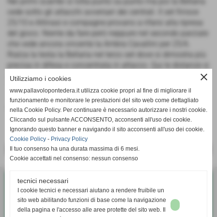
Nei primi scambi si lotta punto su punto ma poi la Bellaria
cede sotto gli attacchi avversari dei centrali. Il set finisce
25/10 e Attinasi e compagne provano a rifarsi alla ripresa
del gioco. Niente da fare però neppure nel secondo parziale
che vede ancora vincente la Ambra Cavallini per 25/6.
Rialza la testa la Bellaria nel terzo set dove si dimostra più
precisa in difesa e concentrata in attacco. Qui le distanze si
avvicinano ma alla fine è ancora una volta la squadra di
close
Utilizziamo i cookies
Tognocchi a lasciare sul 25-18.
www.pallavolopontedera.it utilizza cookie propri al fine di migliorare il
funzionamento e monitorare le prestazioni del sito web come dettagliato
Fonte:
SOCIETA´
nella Cookie Policy. Per continuare è necessario autorizzare i nostri cookie.
Cliccando sul pulsante ACCONSENTO, acconsenti all'uso dei cookie.
Ignorando questo banner e navigando il sito acconsenti all'uso dei cookie.
Cookie Policy
-
Privacy Policy
Il tuo consenso ha una durata massima di 6 mesi.
<< PRECEDENTE
SUCCESSIVO >>
Cookie accettati nel consenso: nessun consenso
tecnici necessari
Pallavolo G.S. Bellaria Pontedera
I cookie tecnici e necessari aiutano a rendere fruibile un
Via Diaz, 35 - Pontedera (Pisa)
sito web abilitando funzioni di base come la navigazione
P.I. 01338370503
della pagina e l'accesso alle aree protette del sito web. Il