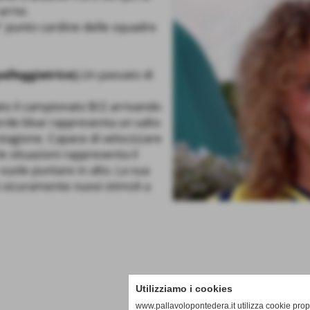
rrivi.
a" punto cardine delle squadre
lleggiatrice).
Un passato di
ato il campionato B/2 arrivando
 verde-blue rappresenta un salto
 stagione. Capace di velocizzare
e situazioni rappresenta il
uole puntare in alto. La sua
 sicuramente nuovi stimoli a
Utilizziamo i cookies
www.pallavolopontedera.it utilizza cookie propr