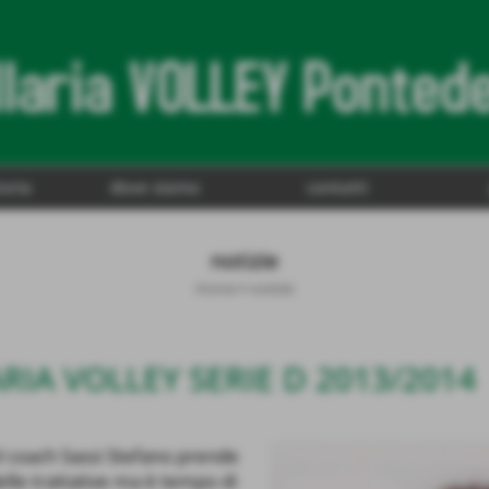
toria
dove siamo
contatti
notizie
Home
>
notizie
IA VOLLEY SERIE D 2013/2014
l coach Sassi Stefano prende
elle trattative ma è tempo di