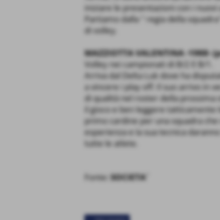
iniziare le presentazioni con i nuovi a
Partiamo dalla " regia della squadr
di volley.
MAZZIOTTA VALENTINA -1988- (pa
Volley nei campionati di B/2 E B/1.
Arriva dal Delta Luk dove ha disput
a vincere i play off. Il suo arrivo in
di qualità nel roster della prossima
il gioco e ben leggere tatticamente l
primo cardine per una squadra che v
esperienza e la sua tecnica daranno
tutte le atlete.
Fonte:
SOCIETA´