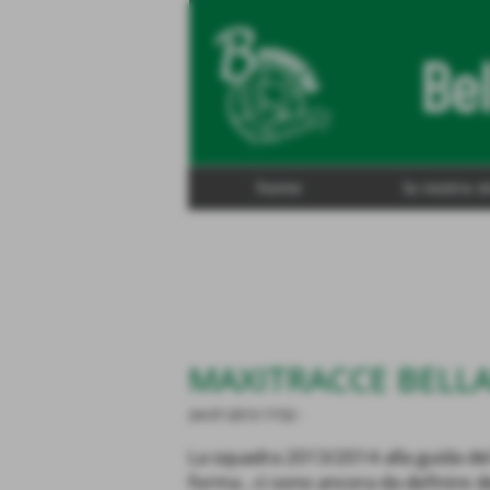
home
la nostra s
MAXITRACCE BELLAR
24-07-2013 17:52
-
La squadra 2013/2014 alla guida de
forma , ci sono ancora da definire d