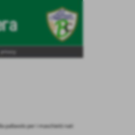
privacy
la pallavolo per i maschietti nati