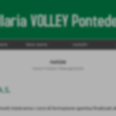
toria
dove siamo
contatti
notizie
Home
>
notizie
>
News generiche
A.S.
otti inizieranno i corsi di formazione sportiva finalizzati al