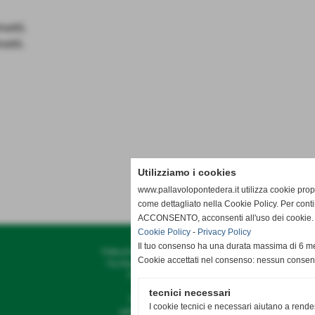
notti.
otti.
Utilizziamo i cookies
www.pallavolopontedera.it utilizza cookie propr
come dettagliato nella Cookie Policy. Per cont
ACCONSENTO, acconsenti all'uso dei cookie. Ig
Cookie Policy
-
Privacy Policy
Il tuo consenso ha una durata massima di 6 me
Pallavolo G.S. Bellaria Pontedera
Cookie accettati nel consenso: nessun conse
Via Diaz, 35 - Pontedera (Pisa)
P.I. 01338370503
tecnici necessari
Tel. 328 8050475
I cookie tecnici e necessari aiutano a rende
pallavolo@gsbellaria.it