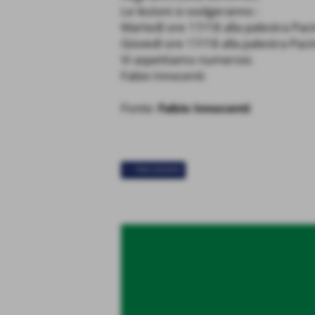
Le lezioni si svolgeranno :
Martedì ore 17/18 alla palestra Paci
Giovedì ore 17/18 alla palestra Pacin
Vi aspettiamo numerosi.
Fabio Innocenti
Fonte:
Fabio Innocenti
<< PRECEDENTE