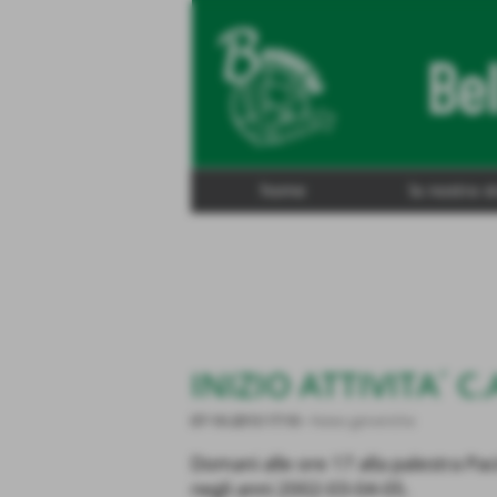
home
la nostra s
INIZIO ATTIVITA´ C.
07-10-2013 17:10
-
News generiche
Domani alle ore 17 alla palestra Pacin
negli anni 2002-03-04-05.