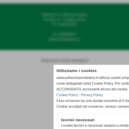
Pallavolo G.S. Bellaria Pontedera
Via Diaz, 35 - Pontedera (Pisa)
P.I. 01338370503
Tel. 328 8050475
pallavolo@gsbellaria.it
Realizzazione siti web www.sitoper.it
Utilizziamo i cookies
www.pallavolopontedera.it utilizza cookie propr
come dettagliato nella Cookie Policy. Per cont
ACCONSENTO, acconsenti all'uso dei cookie. Ig
Cookie Policy
-
Privacy Policy
Il tuo consenso ha una durata massima di 6 me
Cookie accettati nel consenso: nessun conse
tecnici necessari
I cookie tecnici e necessari aiutano a rende