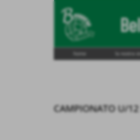
home
la nostra s
CAMPIONATO U/12 