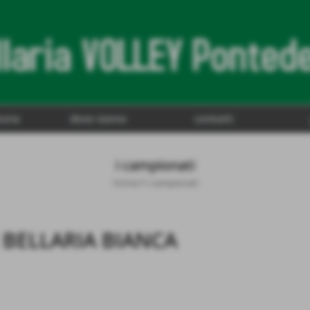
toria
dove siamo
contatti
i campionati
Home
>
i campionati
BELLARIA BIANCA