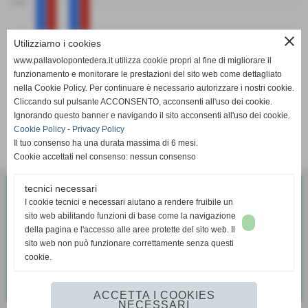
200
0
close
PF
PS
Utilizziamo i cookies
Folgoreilfotoamatore
Pallavolo Pecciolese
www.pallavolopontedera.it utilizza cookie propri al fine di migliorare il
funzionamento e monitorare le prestazioni del sito web come dettagliato
nella Cookie Policy. Per continuare è necessario autorizzare i nostri cookie.
Cliccando sul pulsante ACCONSENTO, acconsenti all'uso dei cookie.
Ignorando questo banner e navigando il sito acconsenti all'uso dei cookie.
Cookie Policy
-
Privacy Policy
SCHEDA
-
CALENDARIO E RISULTATI
-
CLASSIFICA
Il tuo consenso ha una durata massima di 6 mesi.
Cookie accettati nel consenso: nessun consenso
tecnici necessari
Pallavolo G.S. Bellaria Pontedera
I cookie tecnici e necessari aiutano a rendere fruibile un
Via Diaz, 35 - Pontedera (Pisa)
sito web abilitando funzioni di base come la navigazione
P.I. 01338370503
della pagina e l'accesso alle aree protette del sito web. Il
sito web non può funzionare correttamente senza questi
cookie.
Tel. 328 8050475
pallavolo@gsbellaria.it
ACCETTA I COOKIES
NECESSARI