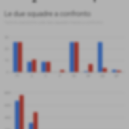
Le due squadre a confronto
Tutte le statistiche sulle due squadre messe a confronto
30
20
10
0
PT
G
V
P
SV
SP
QS
QP
800
600
400